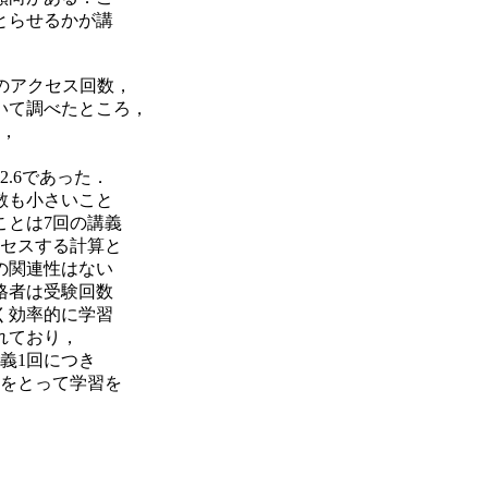
とらせるかが講
のアクセス回数，
いて調べたところ，
0，
2.6であった．
散も小さいこと
ことは7回の講義
クセスする計算と
の関連性はない
格者は受験回数
く効率的に学習
れており，
義1回につき
間をとって学習を