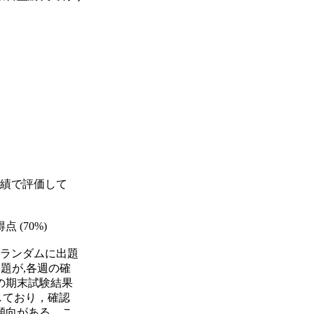
成績で評価して
点 (70%)
問ランダムに出題
問題が,各週の確
の期末試験結果
しており，確認
傾向がある．こ