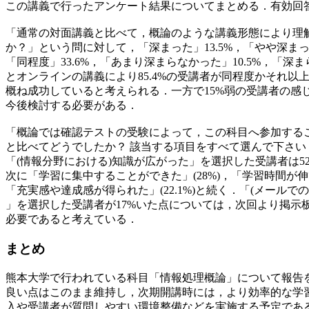
この講義で行ったアンケート結果についてまとめる．有効回答
「通常の対面講義と比べて，概論のような講義形態により理
か？」という問に対して，「深まった」13.5%，「やや深まった
「同程度」33.6%，「あまり深まらなかった」10.5%，「深ま
とオンラインの講義により85.4%の受講者が同程度かそれ以
概ね成功していると考えられる．一方で15%弱の受講者の感
今後検討する必要がある．
「概論では確認テストの受験によって，この科目へ参加する
と比べてどうでしたか？ 該当する項目をすべて選んで下さい
「(情報分野における)知識が広がった」を選択した受講者は52
次に「学習に集中することができた」(28%)，「学習時間が伸びた
「充実感や達成感が得られた」(22.1%)と続く．「(メールで
」を選択した受講者が17%いた点については，次回より掲示
必要であると考えている．
まとめ
熊本大学で行われている科目「情報処理概論」について報告
良い点はこのまま維持し，次期開講時には，より効率的な学
入や受講者が質問しやすい環境整備などを実施する予定であ