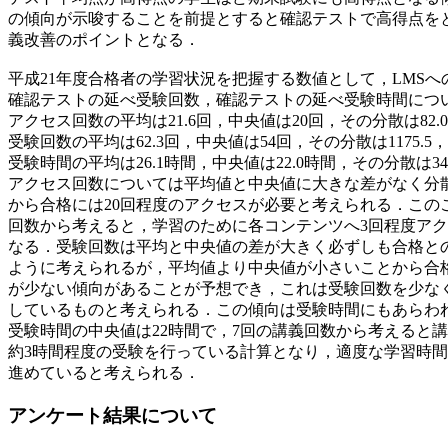
の傾向が示唆することを前提とすると確認テストで高得点を
義改善のポイントとなる．
平成21年度合格者の学習状況を把握する数値として，LMSへ
確認テストの延べ受験回数，確認テストの延べ受験時間につ
アクセス回数の平均は21.6回，中央値は20回，その分散は82.
受験回数の平均は62.3回，中央値は54回，その分散は1175.5，
受験時間の平均は26.1時間，中央値は22.0時間，その分散は34
アクセス回数については平均値と中央値に大きな差がなく分
から合格には20回程度のアクセスが必要と考えられる．この
回数から考えると，学習のために各コンテンツへ3回程度ア
なる．受験回数は平均と中央値の差が大きく必ずしも合格と
ように考えられるが，平均値より中央値が小さいことから合
が少ない傾向があることが予想でき，これは受験回数を少な
しているものと考えられる．この傾向は受験時間にもあらわ
受験時間の中央値は22時間で，7回の講義回数から考えると講
約3時間程度の受験を行っている計算となり，適度な学習時
進めていると考えられる．
アンケート結果について