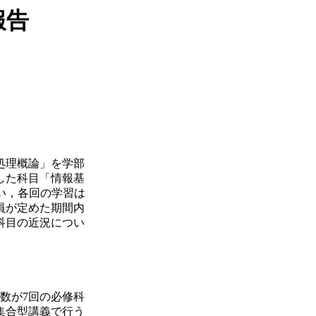
報告
処理概論」を学部
した科目「情報基
い，各回の学習は
員が定めた期間内
科目の近況につい
数が7回の必修科
面集合型講義で行う