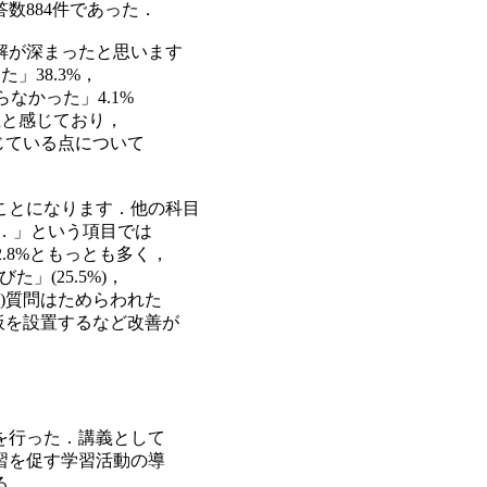
数884件であった．
解が深まったと思います
」38.3%，
らなかった」4.1%
上と感じており，
じている点について
ことになります．他の科目
．」という項目では
.8%ともっとも多く，
」(25.5%)，
の)質問はためらわれた
板を設置するなど改善が
を行った．講義として
習を促す学習活動の導
る．