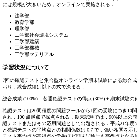
には規模が大きいため，オンラインで実施される．
法学部
教育学部
理学部
工学部社会環境システム
工学部建築
工学部機械
工学部マテリアル
学習状況について
7回の確認テストと集合型オンライン学期末試験による総合
おり，総合成績は以下の式で決まる．
総合成績 (100%) = 各週確認テストの得点 (30%) + 期末試験の得
確認テストは20問程度の問題プールから1回の受験につき10
され，100 点満点で採点される．期末試験では，90%以上の
認テストまたはその応用問題として出題される．平成21年度
と確認テストの平均点との相関係数は 0.7 で，強い相関を示
テスト平均点が高得点の学生ほど期末試験にも高得点となる