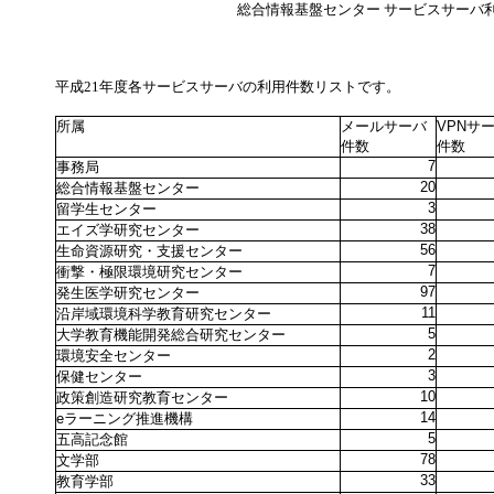
総合情報基盤センター サービスサーバ
平成21年度各サービスサーバの利用件数リストです。
所属
メールサーバ
VPNサ
件数
件数
7
事務局
20
総合情報基盤センター
3
留学生センター
38
エイズ学研究センター
56
生命資源研究・支援センター
7
衝撃・極限環境研究センター
97
発生医学研究センター
11
沿岸域環境科学教育研究センター
5
大学教育機能開発総合研究センター
2
環境安全センター
3
保健センター
10
政策創造研究教育センター
14
eラーニング推進機構
5
五高記念館
78
文学部
33
教育学部