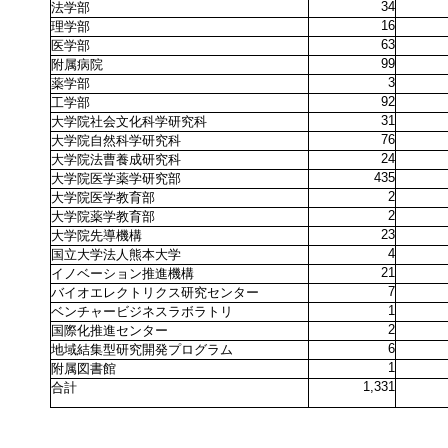
34
法学部
16
理学部
63
医学部
99
附属病院
3
薬学部
92
工学部
31
大学院社会文化科学研究科
76
大学院自然科学研究科
24
大学院法曹養成研究科
435
大学院医学薬学研究部
2
大学院医学教育部
2
大学院薬学教育部
23
大学院先導機構
4
国立大学法人熊本大学
21
イノベーション推進機構
7
バイオエレクトリクス研究センター
1
ベンチャービジネスラボラトリ
2
国際化推進センター
6
地域結集型研究開発プログラム
1
附属図書館
1,331
合計