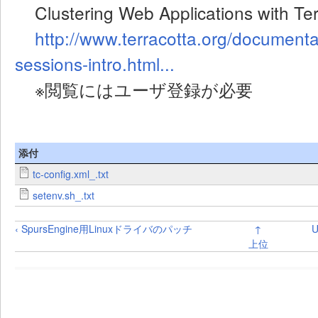
Clustering Web Applications with Te
http://www.terracotta.org/document
sessions-intro.html...
※閲覧にはユーザ登録が必要
添付
tc-config.xml_.txt
setenv.sh_.txt
‹ SpursEngine用Linuxドライバのパッチ
↑
U
上位