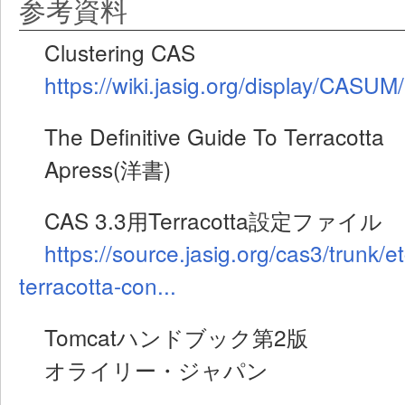
参考資料
Clustering CAS
https://wiki.jasig.org/display/CASU
The Definitive Guide To Terracotta
Apress(洋書)
CAS 3.3用Terracotta設定ファイル
https://source.jasig.org/cas3/trunk/e
terracotta-con...
Tomcatハンドブック第2版
オライリー・ジャパン