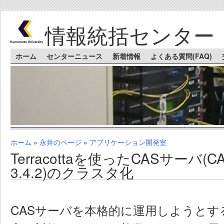
Skip to main content
情報統括センター
Main menu
ホーム
センターニュース
新着情報
よくある質問(FAQ)
ホーム
»
永井のページ
»
アプリケーション開発室
You are here
Terracottaを使ったCASサーバ(CA
3.4.2)のクラスタ化
CASサーバを本格的に運用しようとす