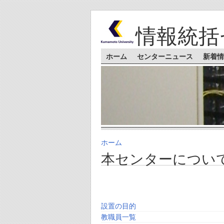
Skip to main content
情報統括
Main menu
ホーム
センターニュース
新着情
ホーム
You are here
本センターについ
設置の目的
教職員一覧