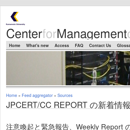
Skip to main content
Center
for
Management
Main menu
Home
What's new
Access
FAQ
Contact Us
Gloss
Home
»
Feed aggregator
»
Sources
You are here
JPCERT/CC REPORT の新着情
注意喚起と緊急報告、Weekly Report