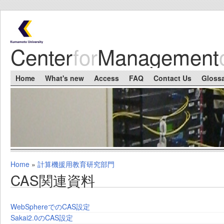
Skip to main content
Center
for
Management
Main menu
Home
What's new
Access
FAQ
Contact Us
Gloss
Home
»
計算機援用教育研究部門
You are here
CAS関連資料
WebSphereでのCAS設定
Sakai2.0のCAS設定