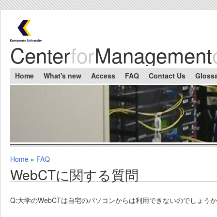
Skip to main content
Center
for
Management
Main menu
Home
What's new
Access
FAQ
Contact Us
Gloss
Home
»
FAQ
You are here
WebCTに関する質問
Q:大学のWebCTは自宅のパソコンからは利用できないのでしょう