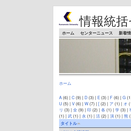
Skip to main content
情報統括
Main menu
ホーム
センターニュース
新着情
ホーム
You are here
A
(6)
|
C
(9)
|
D
(3)
|
E
(3)
|
F
(6)
|
G
(1
U
(5)
|
V
(6)
|
W
(7)
|
[
(2)
|
ア
(1)
|
オ
(
リ
(3)
|
全
(9)
|
印
(2)
|
各
(1)
|
学
(3)
|
(1)
|
武
(1)
|
永
(1)
|
活
(2)
|
演
(1)
|
熊
(
タイトル