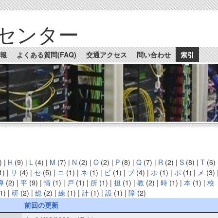
センター
報
よくある質問(FAQ)
交通アクセス
問い合わせ
索引
)
|
H
(9)
|
L
(4)
|
M
(7)
|
N
(2)
|
O
(2)
|
P
(8)
|
Q
(7)
|
R
(2)
|
S
(8)
|
T
(6)
1)
|
サ
(4)
|
セ
(5)
|
ニ
(1)
|
ネ
(1)
|
ビ
(1)
|
プ
(4)
|
ホ
(1)
|
ポ
(1)
|
メ
(3)
導
(2)
|
平
(9)
|
情
(1)
|
戸
(1)
|
所
(1)
|
担
(1)
|
教
(2)
|
時
(1)
|
本
(1)
|
校
1)
|
研
(2)
|
総
(2)
|
練
(1)
|
計
(1)
|
設
(1)
|
障
(2)
前回の更新