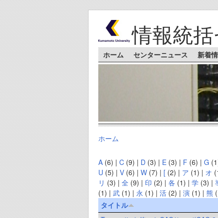
Skip to main content
情報統括
Main menu
ホーム
センターニュース
新着情
ホーム
You are here
A
(6)
|
C
(9)
|
D
(3)
|
E
(3)
|
F
(6)
|
G
(1
U
(5)
|
V
(6)
|
W
(7)
|
[
(2)
|
ア
(1)
|
オ
(
リ
(3)
|
全
(9)
|
印
(2)
|
各
(1)
|
学
(3)
|
(1)
|
武
(1)
|
永
(1)
|
活
(2)
|
演
(1)
|
熊
(
タイトル