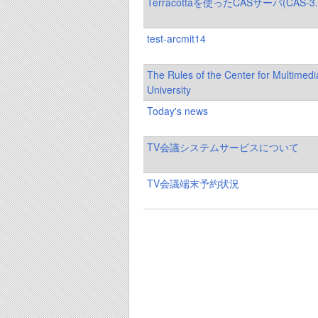
Terracottaを使ったCASサーバ(CAS-
test-arcmit14
The Rules of the Center for Multime
University
Today's news
TV会議システムサービスについて
TV会議端末予約状況