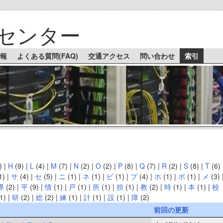
センター
報
よくある質問(FAQ)
交通アクセス
問い合わせ
索引
)
|
H
(9)
|
L
(4)
|
M
(7)
|
N
(2)
|
O
(2)
|
P
(8)
|
Q
(7)
|
R
(2)
|
S
(8)
|
T
(6)
1)
|
サ
(4)
|
セ
(5)
|
ニ
(1)
|
ネ
(1)
|
ビ
(1)
|
プ
(4)
|
ホ
(1)
|
ポ
(1)
|
メ
(3)
導
(2)
|
平
(9)
|
情
(1)
|
戸
(1)
|
所
(1)
|
担
(1)
|
教
(2)
|
時
(1)
|
本
(1)
|
校
1)
|
研
(2)
|
総
(2)
|
練
(1)
|
計
(1)
|
設
(1)
|
障
(2)
前回の更新