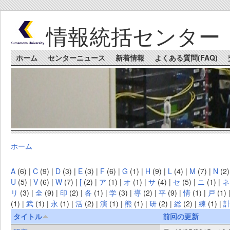
Skip to main content
情報統括センター
Main menu
ホーム
センターニュース
新着情報
よくある質問(FAQ)
ホーム
You are here
A
(6)
|
C
(9)
|
D
(3)
|
E
(3)
|
F
(6)
|
G
(1)
|
H
(9)
|
L
(4)
|
M
(7)
|
N
(2
U
(5)
|
V
(6)
|
W
(7)
|
[
(2)
|
ア
(1)
|
オ
(1)
|
サ
(4)
|
セ
(5)
|
ニ
(1)
|
ネ
リ
(3)
|
全
(9)
|
印
(2)
|
各
(1)
|
学
(3)
|
導
(2)
|
平
(9)
|
情
(1)
|
戸
(1)
(1)
|
武
(1)
|
永
(1)
|
活
(2)
|
演
(1)
|
熊
(1)
|
研
(2)
|
総
(2)
|
練
(1)
|
タイトル
前回の更新