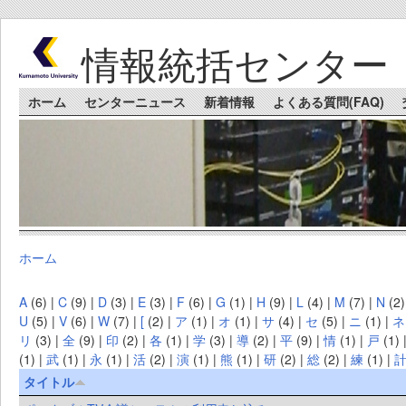
Skip to main content
情報統括センター
Main menu
ホーム
センターニュース
新着情報
よくある質問(FAQ)
ホーム
You are here
A
(6)
|
C
(9)
|
D
(3)
|
E
(3)
|
F
(6)
|
G
(1)
|
H
(9)
|
L
(4)
|
M
(7)
|
N
(2
U
(5)
|
V
(6)
|
W
(7)
|
[
(2)
|
ア
(1)
|
オ
(1)
|
サ
(4)
|
セ
(5)
|
ニ
(1)
|
ネ
リ
(3)
|
全
(9)
|
印
(2)
|
各
(1)
|
学
(3)
|
導
(2)
|
平
(9)
|
情
(1)
|
戸
(1)
(1)
|
武
(1)
|
永
(1)
|
活
(2)
|
演
(1)
|
熊
(1)
|
研
(2)
|
総
(2)
|
練
(1)
|
タイトル