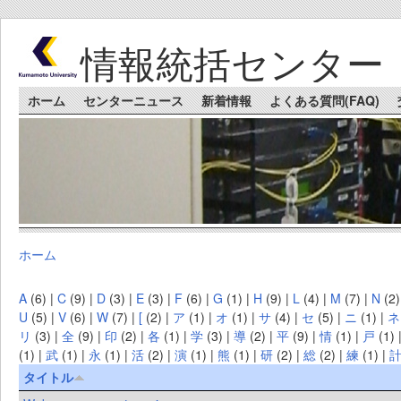
Skip to main content
情報統括センター
Main menu
ホーム
センターニュース
新着情報
よくある質問(FAQ)
ホーム
You are here
A
(6)
|
C
(9)
|
D
(3)
|
E
(3)
|
F
(6)
|
G
(1)
|
H
(9)
|
L
(4)
|
M
(7)
|
N
(2
U
(5)
|
V
(6)
|
W
(7)
|
[
(2)
|
ア
(1)
|
オ
(1)
|
サ
(4)
|
セ
(5)
|
ニ
(1)
|
ネ
リ
(3)
|
全
(9)
|
印
(2)
|
各
(1)
|
学
(3)
|
導
(2)
|
平
(9)
|
情
(1)
|
戸
(1)
(1)
|
武
(1)
|
永
(1)
|
活
(2)
|
演
(1)
|
熊
(1)
|
研
(2)
|
総
(2)
|
練
(1)
|
タイトル