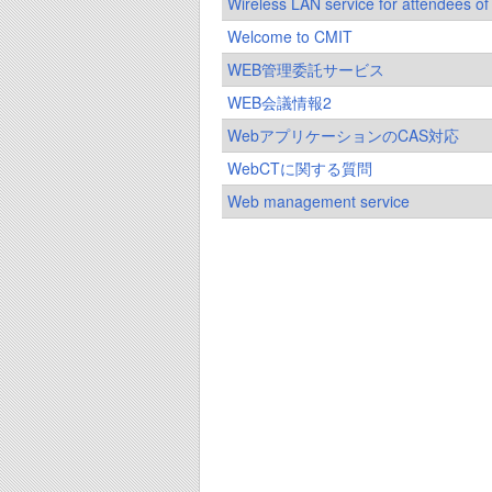
Wireless LAN service for attendees o
Welcome to CMIT
WEB管理委託サービス
WEB会議情報2
WebアプリケーションのCAS対応
WebCTに関する質問
Web management service