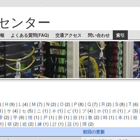
センター
報
よくある質問(FAQ)
交通アクセス
問い合わせ
索引
)
|
H
(9)
|
L
(4)
|
M
(7)
|
N
(2)
|
O
(2)
|
P
(8)
|
Q
(7)
|
R
(2)
|
S
(8)
|
T
(6)
1)
|
サ
(4)
|
セ
(5)
|
ニ
(1)
|
ネ
(1)
|
ビ
(1)
|
プ
(4)
|
ホ
(1)
|
ポ
(1)
|
メ
(3)
導
(2)
|
平
(9)
|
情
(1)
|
戸
(1)
|
所
(1)
|
担
(1)
|
教
(2)
|
時
(1)
|
本
(1)
|
校
1)
|
研
(2)
|
総
(2)
|
練
(1)
|
計
(1)
|
設
(1)
|
障
(2)
前回の更新