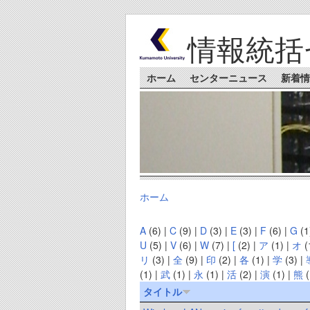
Skip to main content
情報統括
Main menu
ホーム
センターニュース
新着情
ホーム
You are here
A
(6)
|
C
(9)
|
D
(3)
|
E
(3)
|
F
(6)
|
G
(1
U
(5)
|
V
(6)
|
W
(7)
|
[
(2)
|
ア
(1)
|
オ
(
リ
(3)
|
全
(9)
|
印
(2)
|
各
(1)
|
学
(3)
|
(1)
|
武
(1)
|
永
(1)
|
活
(2)
|
演
(1)
|
熊
(
タイトル