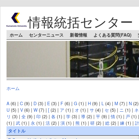
Skip to main content
情報統括センター
Main menu
ホーム
センターニュース
新着情報
よくある質問(FAQ)
ホーム
You are here
A
(6)
|
C
(9)
|
D
(3)
|
E
(3)
|
F
(6)
|
G
(1)
|
H
(9)
|
L
(4)
|
M
(7)
|
N
(2
U
(5)
|
V
(6)
|
W
(7)
|
[
(2)
|
ア
(1)
|
オ
(1)
|
サ
(4)
|
セ
(5)
|
ニ
(1)
|
ネ
リ
(3)
|
全
(9)
|
印
(2)
|
各
(1)
|
学
(3)
|
導
(2)
|
平
(9)
|
情
(1)
|
戸
(1)
(1)
|
武
(1)
|
永
(1)
|
活
(2)
|
演
(1)
|
熊
(1)
|
研
(2)
|
総
(2)
|
練
(1)
|
タイトル